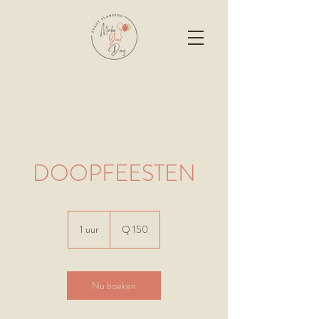
DOOPFEESTEN
150
quetzales
1 uur
1
Q 150
u
u
Nu boeken