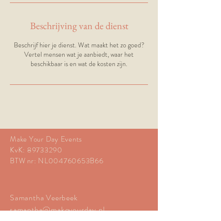
Beschrijving van de dienst
Beschrijf hier je dienst. Wat maakt het zo goed?
Vertel mensen wat je aanbiedt, waar het
beschikbaar is en wat de kosten zijn.
Make Your Day Events
KvK:
89733290
BTW nr: NL004760653B66
Samantha Veerbeek
samantha@makeyourday.nl